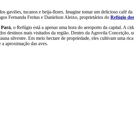
os gaviões, tucanos e beija-flores. Imagine tomar um delicioso café da
logos Fernanda Freitas e Danielson Aleixo, proprietários do
Refúgio dos
 Pará
, o Refúgio está a apenas uma hora do aeroporto da capital. A ci
dos destinos mais visitados da região. Dentro da Agrovila Conceição, 
na silvestre. Em meio hectare de propriedade, eles cultivam uma rica v
r a aproximação das aves.